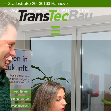
⌂ Gradestraße 20, 30163 Hannover
✉ info@transtecbau.de
☏ 0511 3995-1000