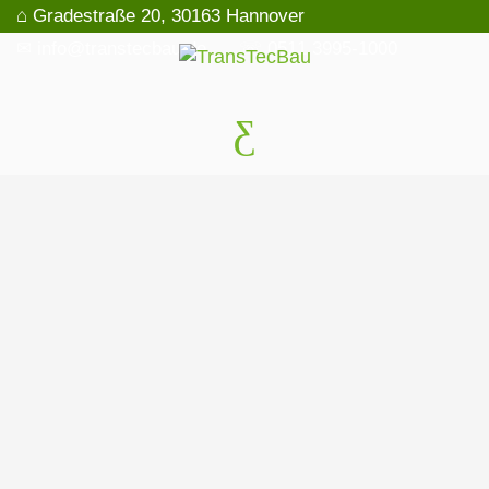
⌂ Gradestraße 20, 30163 Hannover
✉ info@transtecbau.de
☏ 0511 3995-1000