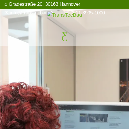
⌂ Gradestraße 20, 30163 Hannover
✉ info@transtecbau.de
☏ 0511 3995-1000