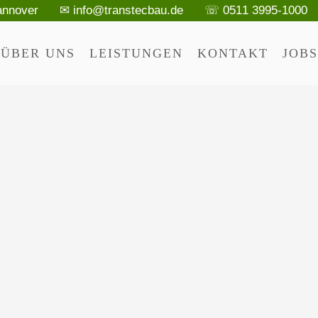
annover
✉ info@transtecbau.de
☏ 0511 3995-1000
ÜBER UNS
LEISTUNGEN
KONTAKT
JOBS