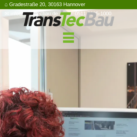
⌂ Gradestraße 20, 30163 Hannover
✉ info@transtecbau.de
☏ 0511 3995-1000