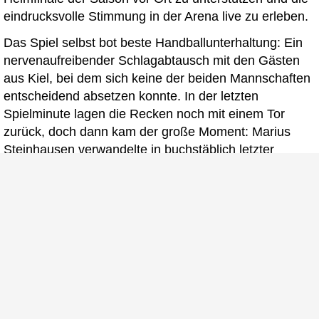
eindrucksvolle Stimmung in der Arena live zu erleben.
Das Spiel selbst bot beste Handballunterhaltung: Ein
nervenaufreibender Schlagabtausch mit den Gästen
aus Kiel, bei dem sich keine der beiden Mannschaften
entscheidend absetzen konnte. In der letzten
Spielminute lagen die Recken noch mit einem Tor
zurück, doch dann kam der große Moment: Marius
Steinhausen verwandelte in buchstäblich letzter
Sekunde einen Siebenmeter und sicherte mit dem
Ausgleichstreffer ein verdientes Unentschieden.
Die Atmosphäre auf den Rängen war grandios – die
Fans feierten ihr Team, die Mannschaft feierte mit den
Fans, und auch wir als Partner von
Die Recken
waren
begeistert von diesem emotionalen Saisonabschluss.
Wir freuen uns schon jetzt auf die nächste
Spielzeit und drücken weiterhin fest die Daumen!