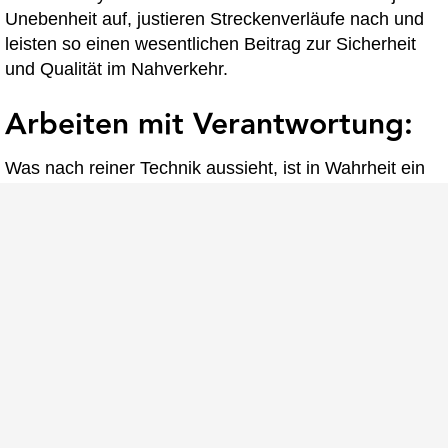
Unebenheit auf, justieren Streckenverläufe nach und
leisten so einen wesentlichen Beitrag zur Sicherheit
und Qualität im Nahverkehr.
Arbeiten mit Verantwortung:
Was nach reiner Technik aussieht, ist in Wahrheit ein
Job mit hoher Verantwortung. Unsere
Vermessungsteams stimmen sich eng mit den
Bauleitern, Planern und Projektbeteiligten ab. Sie
sorgen dafür, dass aus Plänen Realität wird – präzise
und verlässlich. Ohne ihre Arbeit gäbe es keine
sichere, leise und komfortable Fahrt durch Hannover.
Interesse an einem Job im
Vermessungsteam?