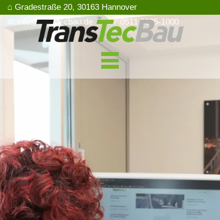
⌂ Gradestraße 20, 30163 Hannover
✉ info@transtecbau.de
☏ 0511 3995-1000