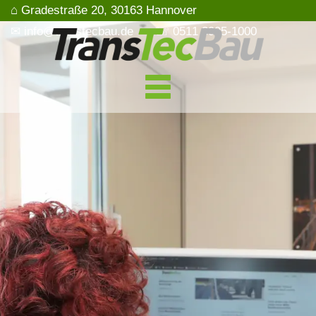
⌂ Gradestraße 20, 30163 Hannover
✉ info@transtecbau.de
☏ 0511 3995-1000