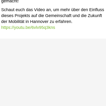
gemacht!
Schaut euch das Video an, um mehr über den Einfluss
dieses Projekts auf die Gemeinschaft und die Zukunft
der Mobilität in Hannover zu erfahren.
https://youtu.be/6vlv95q3kns
Fotos von der Eröffnung
Fotos und Videos: © Werbeagentur Schulz-Design /
Inas Schulz -
Fotostudio Laatzen