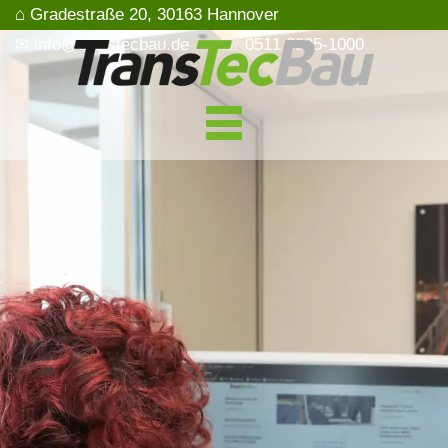
⌂ Gradestraße 20, 30163 Hannover
✉ info@transtecbau.de
☏ 0511 3995-1000