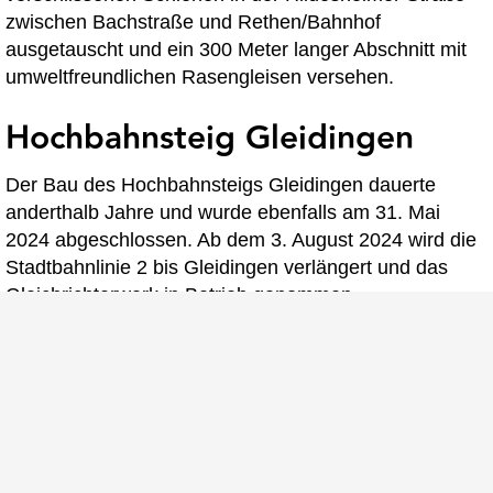
zwischen Bachstraße und Rethen/Bahnhof
ausgetauscht und ein 300 Meter langer Abschnitt mit
umweltfreundlichen Rasengleisen versehen.
Hochbahnsteig Gleidingen
Der Bau des Hochbahnsteigs Gleidingen dauerte
anderthalb Jahre und wurde ebenfalls am 31. Mai
2024 abgeschlossen. Ab dem 3. August 2024 wird die
Stadtbahnlinie 2 bis Gleidingen verlängert und das
Gleichrichterwerk in Betrieb genommen.
Investitionen und Kosten
Die Gesamtkosten des Projekts belaufen sich auf rund
14,1 Millionen Euro für den Hochbahnsteig
Rethen/Pattenser Straße und 13,9 Millionen Euro für
den Hochbahnsteig Gleidingen. Die Region Hannover