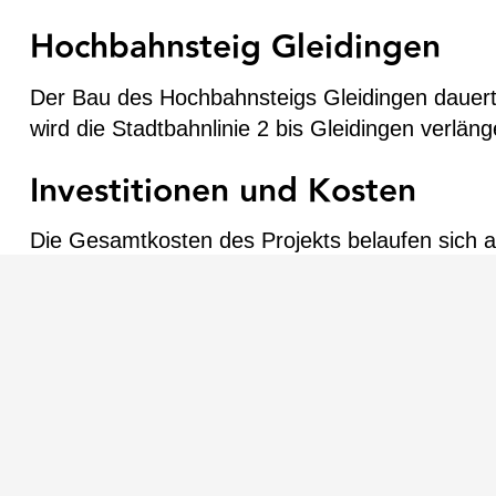
Hochbahnsteig Gleidingen
Der Bau des Hochbahnsteigs Gleidingen dauert
wird die Stadtbahnlinie 2 bis Gleidingen verlä
Investitionen und Kosten
Die Gesamtkosten des Projekts belaufen sich a
Euro für den Hochbahnsteig Gleidingen. Die 
TransTecBau: Schlüsselrolle im
TransTecBau übernahm die Bauplanung, die Pro
Infrastrukturprojekte. Durch unsere umfassend
Budget fertiggestellt wurden.