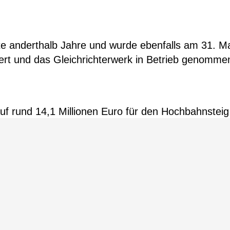
e anderthalb Jahre und wurde ebenfalls am 31. M
ngert und das Gleichrichterwerk in Betrieb genomme
uf rund 14,1 Millionen Euro für den Hochbahnsteig
Region Hannover und das Land Niedersachsen habe
 Projekt
jektsteuerung sowie die Planung und Projektüberw
e Expertise konnten wir sicherstellen, dass die n