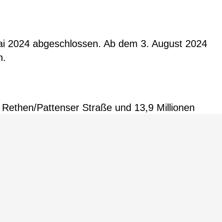
ai 2024 abgeschlossen. Ab dem 3. August 2024
n.
 Rethen/Pattenser Straße und 13,9 Millionen
n die Kosten gemeinsam getragen.
achung für diese wichtigen
euen Hochbahnsteige termingerecht und im