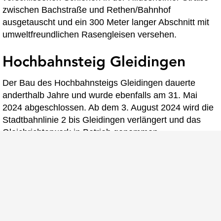
zwischen Bachstraße und Rethen/Bahnhof
ausgetauscht und ein 300 Meter langer Abschnitt mit
umweltfreundlichen Rasengleisen versehen.
Hochbahnsteig Gleidingen
Der Bau des Hochbahnsteigs Gleidingen dauerte
anderthalb Jahre und wurde ebenfalls am 31. Mai
2024 abgeschlossen. Ab dem 3. August 2024 wird die
Stadtbahnlinie 2 bis Gleidingen verlängert und das
Gleichrichterwerk in Betrieb genommen.
Investitionen und Kosten
Die Gesamtkosten des Projekts belaufen sich auf rund
14,1 Millionen Euro für den Hochbahnsteig
Rethen/Pattenser Straße und 13,9 Millionen Euro für
den Hochbahnsteig Gleidingen. Die Region Hannover