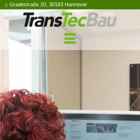
⌂ Gradestraße 20, 30163 Hannover
✉ info@transtecbau.de
☏ 0511 3995-1000