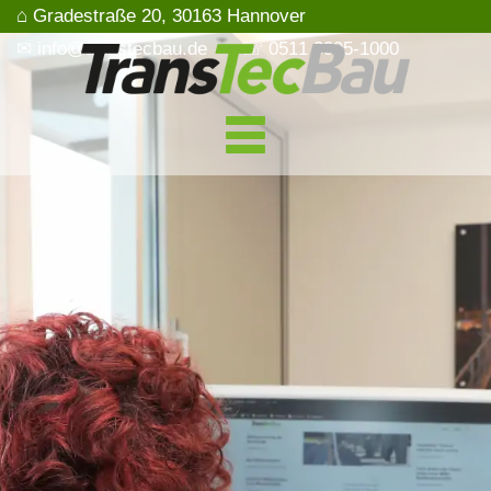
⌂ Gradestraße 20, 30163 Hannover
✉ info@transtecbau.de
☏ 0511 3995-1000