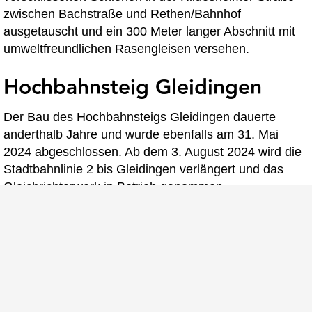
zwischen Bachstraße und Rethen/Bahnhof
ausgetauscht und ein 300 Meter langer Abschnitt mit
umweltfreundlichen Rasengleisen versehen.
Hochbahnsteig Gleidingen
Der Bau des Hochbahnsteigs Gleidingen dauerte
anderthalb Jahre und wurde ebenfalls am 31. Mai
2024 abgeschlossen. Ab dem 3. August 2024 wird die
Stadtbahnlinie 2 bis Gleidingen verlängert und das
Gleichrichterwerk in Betrieb genommen.
Investitionen und Kosten
Die Gesamtkosten des Projekts belaufen sich auf rund
14,1 Millionen Euro für den Hochbahnsteig
Rethen/Pattenser Straße und 13,9 Millionen Euro für
den Hochbahnsteig Gleidingen. Die Region Hannover