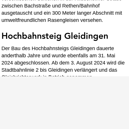
zwischen Bachstraße und Rethen/Bahnhof
ausgetauscht und ein 300 Meter langer Abschnitt mit
umweltfreundlichen Rasengleisen versehen.
Hochbahnsteig Gleidingen
Der Bau des Hochbahnsteigs Gleidingen dauerte
anderthalb Jahre und wurde ebenfalls am 31. Mai
2024 abgeschlossen. Ab dem 3. August 2024 wird die
Stadtbahnlinie 2 bis Gleidingen verlängert und das
Gleichrichterwerk in Betrieb genommen.
Investitionen und Kosten
Die Gesamtkosten des Projekts belaufen sich auf rund
14,1 Millionen Euro für den Hochbahnsteig
Rethen/Pattenser Straße und 13,9 Millionen Euro für
den Hochbahnsteig Gleidingen. Die Region Hannover