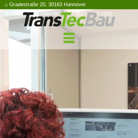
⌂ Gradestraße 20, 30163 Hannover
✉ info@transtecbau.de
☏ 0511 3995-1000