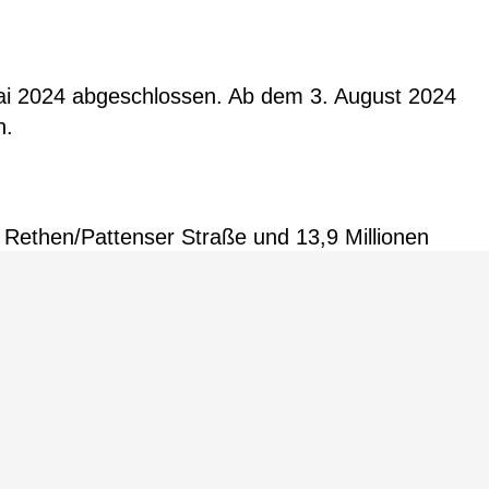
ai 2024 abgeschlossen. Ab dem 3. August 2024
n.
 Rethen/Pattenser Straße und 13,9 Millionen
n die Kosten gemeinsam getragen.
achung für diese wichtigen
euen Hochbahnsteige termingerecht und im