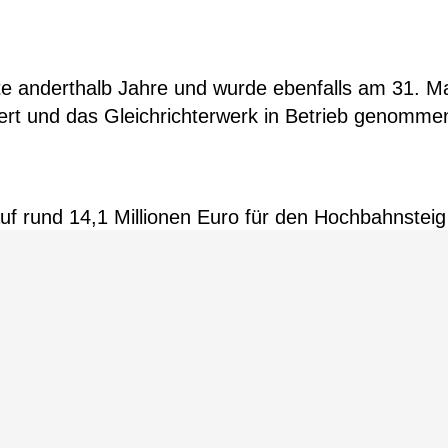
e anderthalb Jahre und wurde ebenfalls am 31. M
ngert und das Gleichrichterwerk in Betrieb genomme
uf rund 14,1 Millionen Euro für den Hochbahnsteig
Region Hannover und das Land Niedersachsen habe
 Projekt
jektsteuerung sowie die Planung und Projektüberw
e Expertise konnten wir sicherstellen, dass die n