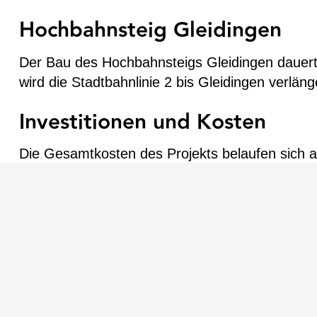
Hochbahnsteig Gleidingen
Der Bau des Hochbahnsteigs Gleidingen dauert
wird die Stadtbahnlinie 2 bis Gleidingen verlä
Investitionen und Kosten
Die Gesamtkosten des Projekts belaufen sich a
Euro für den Hochbahnsteig Gleidingen. Die 
TransTecBau: Schlüsselrolle im
TransTecBau übernahm die Bauplanung, die Pro
Infrastrukturprojekte. Durch unsere umfassend
Budget fertiggestellt wurden.