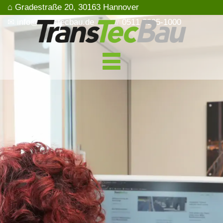
⌂ Gradestraße 20, 30163 Hannover
✉ info@transtecbau.de
☏ 0511 3995-1000