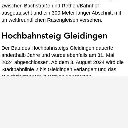
zwischen Bachstraße und Rethen/Bahnhof
ausgetauscht und ein 300 Meter langer Abschnitt mit
umweltfreundlichen Rasengleisen versehen.
Hochbahnsteig Gleidingen
Der Bau des Hochbahnsteigs Gleidingen dauerte
anderthalb Jahre und wurde ebenfalls am 31. Mai
2024 abgeschlossen. Ab dem 3. August 2024 wird die
Stadtbahnlinie 2 bis Gleidingen verlängert und das
Gleichrichterwerk in Betrieb genommen.
Investitionen und Kosten
Die Gesamtkosten des Projekts belaufen sich auf rund
14,1 Millionen Euro für den Hochbahnsteig
Rethen/Pattenser Straße und 13,9 Millionen Euro für
den Hochbahnsteig Gleidingen. Die Region Hannover