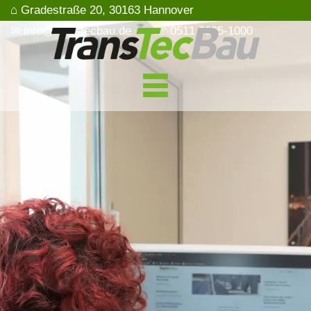
⌂ Gradestraße 20, 30163 Hannover
✉ info@transtecbau.de
☏ 0511 3995-1000