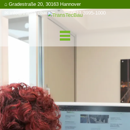
⌂ Gradestraße 20, 30163 Hannover
✉ info@transtecbau.de
☏ 0511 3995-1000