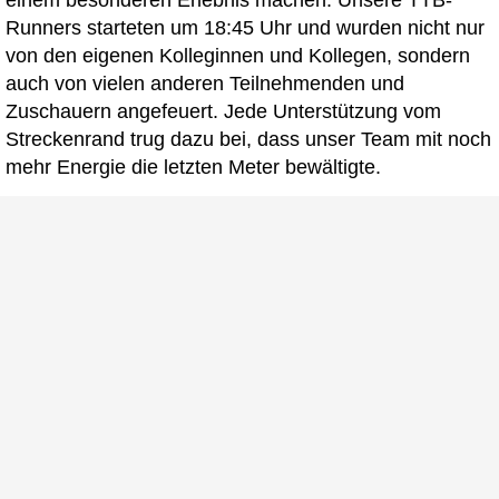
Runners starteten um 18:45 Uhr und wurden nicht nur
von den eigenen Kolleginnen und Kollegen, sondern
auch von vielen anderen Teilnehmenden und
Zuschauern angefeuert. Jede Unterstützung vom
Streckenrand trug dazu bei, dass unser Team mit noch
mehr Energie die letzten Meter bewältigte.
Ein Abend voller Stolz und
Zusammenhalt
Nach dem erfolgreichen Lauf konnten sich unsere
Teilnehmenden in der HDI-Arena feiern und den Abend
bei guter Stimmung ausklingen lassen. Der B2Run
2024 war nicht nur ein sportlicher Erfolg, sondern auch
eine Gelegenheit, unseren Teamgeist zu stärken und
gemeinsam für eine gute Sache einzutreten. Wir
freuen uns schon jetzt auf die nächste